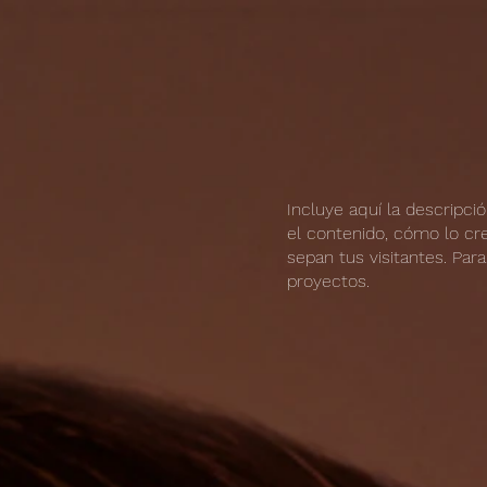
Incluye aquí la descripc
el contenido, cómo lo cre
sepan tus visitantes. Par
proyectos.